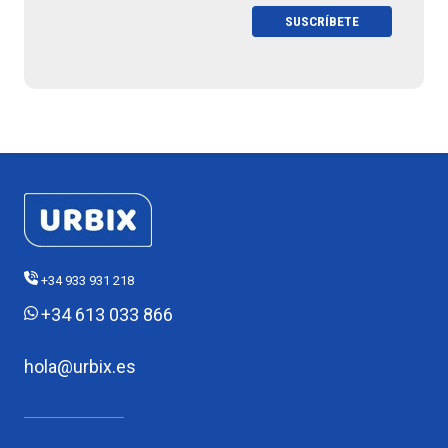
+34 933 931 218
+34 613 033 866
hola@urbix.es