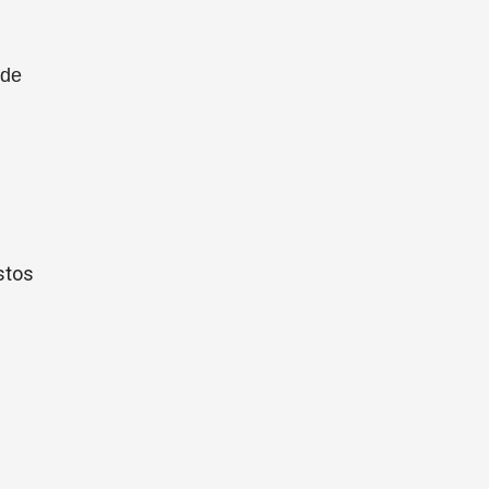
 de
stos