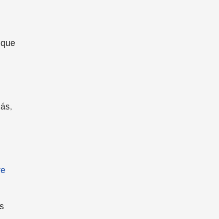
 que
ás,
re
s