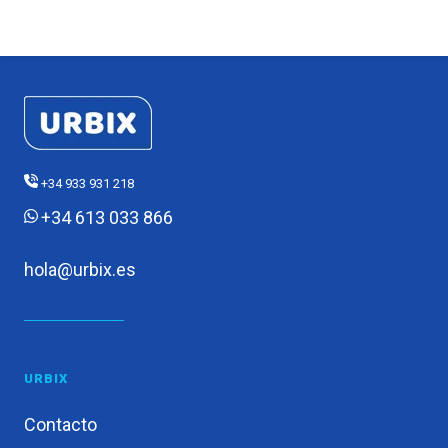
+34 933 931 218
+34 613 033 866
hola@urbix.es
URBIX
Contacto